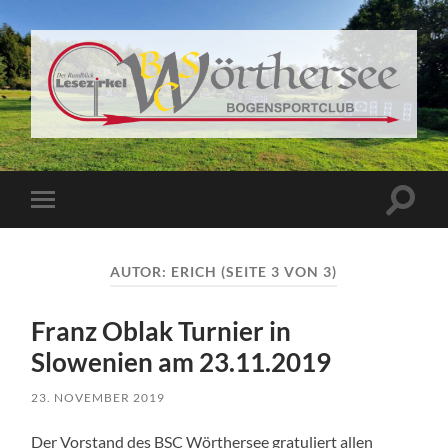
BSC
Wörthersee
Suchfe
Mobile-
ein-/a
Menü
ein-/ausblenden
AUTOR:
ERICH
(SEITE 3 VON 3)
Franz Oblak Turnier in
Slowenien am 23.11.2019
23. NOVEMBER 2019
Der Vorstand des BSC Wörthersee gratuliert allen