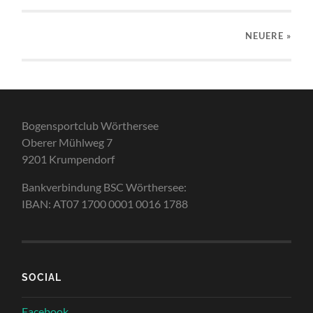
NEUERE
»
Bogensportclub Wörthersee
Oberer Mühlweg 7
9201 Krumpendorf
Bankverbindung BSC Wörthersee:
IBAN: AT07 1700 0001 0016 1788
SOCIAL
Facebook