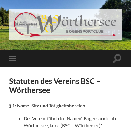
BSC
Wörthersee
Suchfe
Mobile-
ein-/a
Menü
ein-/ausblenden
Statuten des Vereins BSC –
Wörthersee
§ 1: Name, Sitz und Tätigkeitsbereich
Der Verein führt den Namen” Bogensportclub –
Wörthersee, kurz: (BSC – Wörthersee)“.