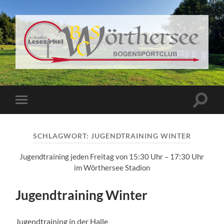
BSC
Wörthersee
Suchfe
Mobile-
ein-/a
Menü
ein-/ausblenden
SCHLAGWORT:
JUGENDTRAINING WINTER
Jugendtraining jeden Freitag von 15:30 Uhr – 17:30 Uhr
im Wörthersee Stadion
Jugendtraining Winter
Jugendtraining in der Halle