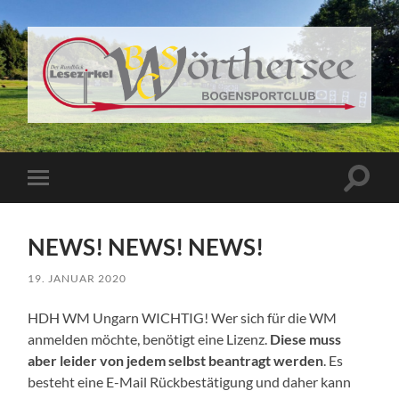
BSC
Wörthersee
Suchfe
Mobile-
ein-/a
Menü
ein-/ausblenden
NEWS! NEWS! NEWS!
19. JANUAR 2020
HDH WM Ungarn WICHTIG! Wer sich für die WM
anmelden möchte, benötigt eine Lizenz.
Diese muss
aber leider von jedem selbst beantragt werden
. Es
besteht eine E-Mail Rückbestätigung und daher kann