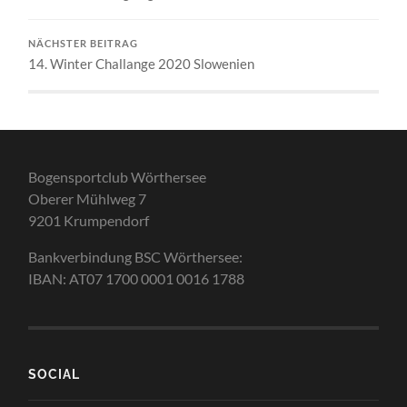
NÄCHSTER BEITRAG
14. Winter Challange 2020 Slowenien
Bogensportclub Wörthersee
Oberer Mühlweg 7
9201 Krumpendorf
Bankverbindung BSC Wörthersee:
IBAN: AT07 1700 0001 0016 1788
SOCIAL