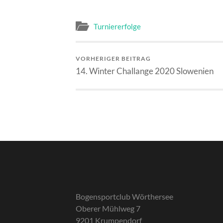
Turniererfolge
VORHERIGER BEITRAG
14. Winter Challange 2020 Slowenien
Bogensportclub Wörthersee
Oberer Mühlweg 7
9201 Krumpendorf