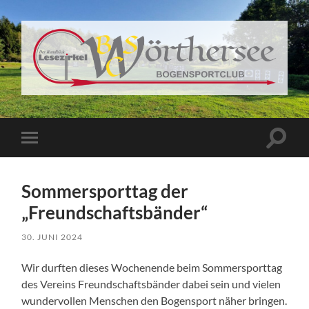
BSC
Wörthersee
Suchfe
Mobile-
ein-/a
Menü
ein-/ausblenden
Sommersporttag der
„Freundschaftsbänder“
30. JUNI 2024
Wir durften dieses Wochenende beim Sommersporttag
des Vereins Freundschaftsbänder dabei sein und vielen
wundervollen Menschen den Bogensport näher bringen.