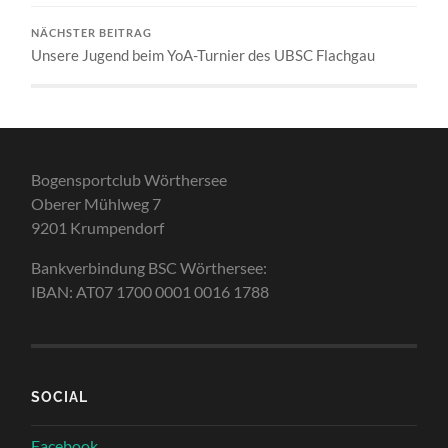
NÄCHSTER BEITRAG
Unsere Jugend beim YoA-Turnier des UBSC Flachgau
Bogensportclub Wörthersee
Oberer Mühlweg 7
9201 Krumpendorf
Bankverbindung BSC Wörthersee:
IBAN: AT07 1700 0001 0016 1788
SOCIAL
Facebook