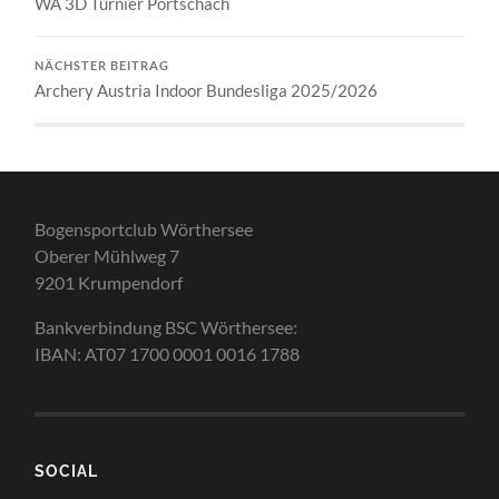
WA 3D Turnier Pörtschach
NÄCHSTER BEITRAG
Archery Austria Indoor Bundesliga 2025/2026
Bogensportclub Wörthersee
Oberer Mühlweg 7
9201 Krumpendorf
Bankverbindung BSC Wörthersee:
IBAN: AT07 1700 0001 0016 1788
SOCIAL