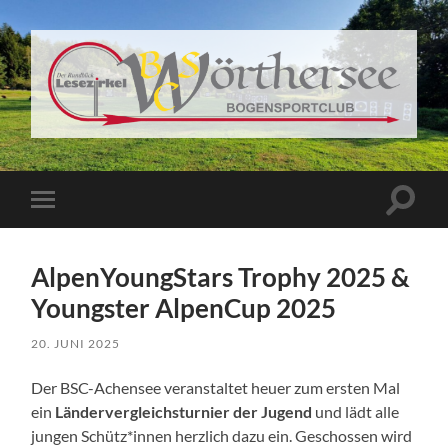
BSC
Wörthersee
Suchfe
Mobile-
ein-/a
Menü
ein-/ausblenden
AlpenYoungStars Trophy 2025 &
Youngster AlpenCup 2025
20. JUNI 2025
Der BSC-Achensee veranstaltet heuer zum ersten Mal
ein
Ländervergleichsturnier der Jugend
und lädt alle
jungen Schütz*innen herzlich dazu ein. Geschossen wird