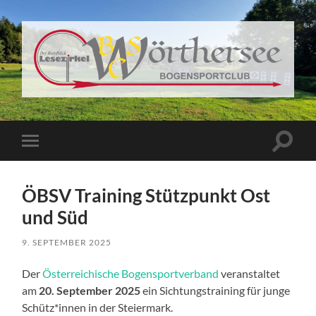
BSC
Wörthersee
Suchfe
Mobile-
ein-/a
Menü
ein-/ausblenden
ÖBSV Training Stützpunkt Ost
und Süd
9. SEPTEMBER 2025
Der
Österreichische Bogensportverband
veranstaltet
am
20. September 2025
ein Sichtungstraining für junge
Schütz*innen in der Steiermark.