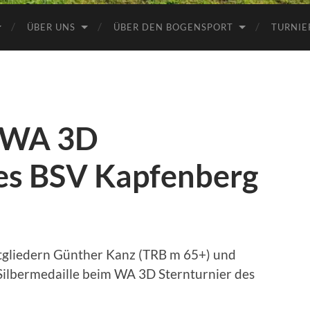
ÜBER UNS
ÜBER DEN BOGENSPORT
TURNIE
m WA 3D
des BSV Kapfenberg
itgliedern Günther Kanz (TRB m 65+) und
ilbermedaille beim WA 3D Sternturnier des