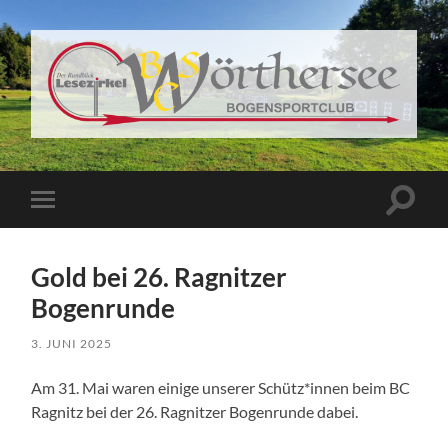
BSC
Wörthersee
Suchfe
Mobile-
ein-/a
Menü
ein-/ausblenden
Gold bei 26. Ragnitzer
Bogenrunde
3. JUNI 2025
Am 31. Mai waren einige unserer Schütz*innen beim BC
Ragnitz bei der 26. Ragnitzer Bogenrunde dabei.